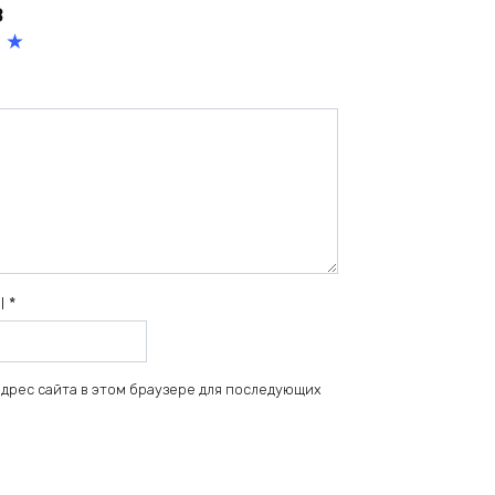
в
5
из
5
зв
ёз
д
il
*
 адрес сайта в этом браузере для последующих