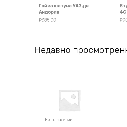
Гайка шатуна УАЗ,дв
Вт
Андория
4С
₽
385.00
₽
9
Недавно просмотрен
Нет в наличии