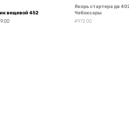
Якорь стартера дв 40
ик вещевой 452
Чебоксары
79.00
₽
972.00
В корзину