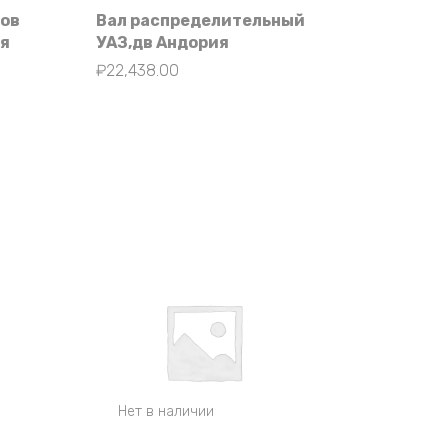
ров
Вал распределительный
ия
УАЗ,дв Андория
₽
22,438.00
Нет в наличии