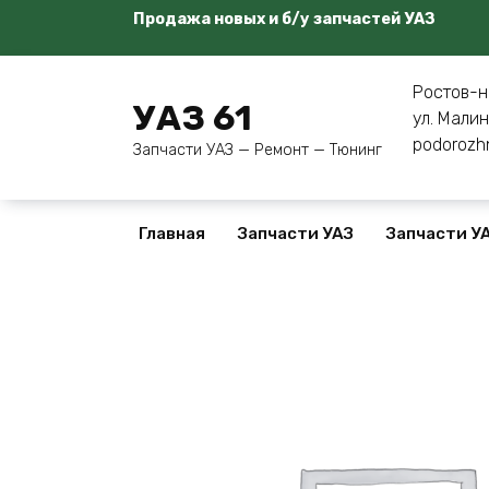
Перейти
Продажа новых и б/у запчастей УАЗ
к
содержанию
Ростов-н
УАЗ 61
ул. Малин
podorozh
Запчасти УАЗ — Ремонт — Тюнинг
Главная
Запчасти УАЗ
Запчасти УА