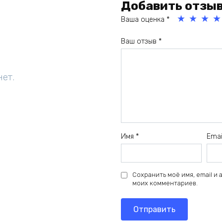
Добавить отзы
Ваша оценка
*
1
2
3
4
Ваш отзыв
*
из
из
из
из
5
5
5
5
зв
зв
зв
зв
нет.
ёз
ёз
ёз
ёз
д
д
д
д
Имя
*
Ema
Сохранить моё имя, email и
моих комментариев.