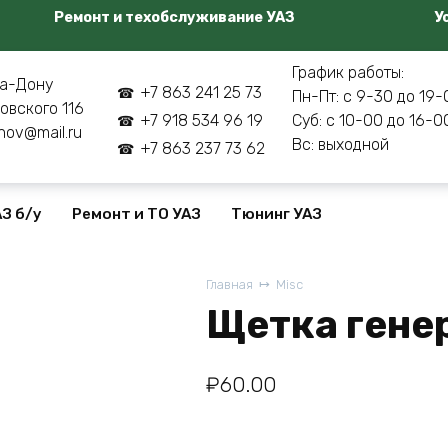
Ремонт и техобслуживание УАЗ
У
График работы:
а-Дону
+7 863 241 25 73
Пн-Пт: с 9-30 до 19-
овского 116
+7 918 534 96 19
Суб: с 10-00 до 16-0
nov@mail.ru
Вс: выходной
+7 863 237 73 62
З б/у
Ремонт и ТО УАЗ
Тюнинг УАЗ
Главная
Misc
Щетка гене
₽
60.00