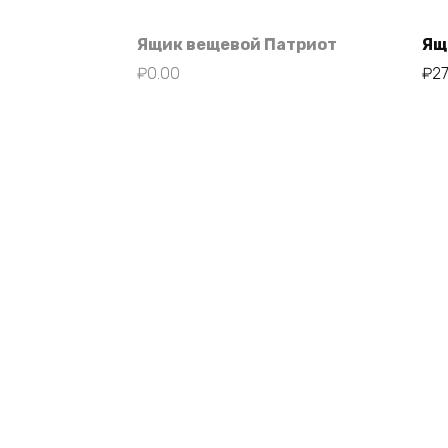
Ящик вещевой Патриот
Ящ
₽
0.00
₽
2
©2009 - 2026 УАЗ 61 регион