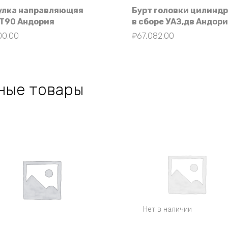
улка направляющяя
Бурт головки цилинд
Т90 Андория
в сборе УАЗ,дв Андор
00.00
₽
67,082.00
ные товары
Нет в наличии