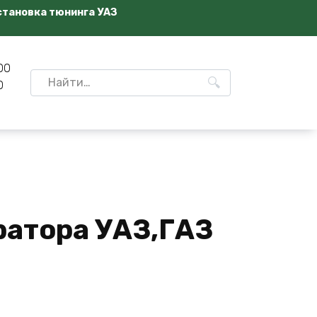
становка тюнинга УАЗ
00
Search
0
for:
ратора УАЗ,ГАЗ